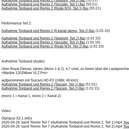
Aufnahme Tonband und Remix 2 (Spieluhr, Teil 1).flac
(55:21)
Aufnahme Tonband und Remix 2 (Vocoder, Teil 1).flac
(55:21)
Aufnahme Tonband und Remix 2 (Rode NT4, Teil 1).flac
(55:21)
Performance Teil 2:
Aufnahme Tonband und Remix 2 (6 kanal stereo, Teil 2).flac
(1:01:10)
Aufnahme Tonband und Remix 2 (Spieluhr, Teil 2).flac
(1:01:10)
Aufnahme Tonband und Remix 2 (Vocoder, Teil 2).flac
(1:01:10)
Aufnahme Tonband und Remix 2 (Rode NT4, Teil 2).flac
(1:01:10)
Aufnahme Tonband (Audio)
Uher Royal Deluxe, stereo (Mono 1 & 2), 4,7 cm/s, zu hören über die Lautspreche
>Mackie 1202Mixer VLZ Pro>
aufgenommen mit Tascam HD-P2 (24Bit, 48 kHz):
Aufnahme Tonband und Remix 2 (Tascam, Teil 1).flac
(51:01)
Aufnahme Tonband und Remix 2 (Tascam, Teil 2).flac
(1:01:11)
(mono 1 = Kanal 1, mono 2 = Kanal 2)
Video:
Olympus XZ-1 (HD)
2020-04-26 'sand' Remix Teil 7 (Aufnahme Tonband und Remix 2, Teil 1).mp4
You
2020-04-26 'sand' Remix Teil 7 (Aufnahme Tonband und Remix 2, Teil 2).mp4
You