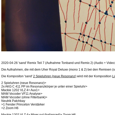
2020-04-26 'sand' Remix Teil 7 (Aufnahme Tonband und Remix 2) (Audio + Video
Die Aufnahmen, die mit dem Uher Royal Deluxe (mono 1 & 2) bei den Remixen (so
Die Kompositon 'sand'
2 Spieluhren (neue Resonanz)
wird mit der Komposition
Li
2 Spieluhren (neue Resonanz)>
2x AKG C 411 PP im Resonanzkörper je unter einer Spieluhr>
Mackie 1202 VLZ 4> Aux1>
MAM Vocoder VF11 Analyse>
MAM Vocoder (ohne Filterbank)>
Neutrik Patchbay
>1 Fender Princeton Verstärker
>2 Zoom H6
Mackie 1202 VLZ 4> Mixer out (ballanced)> Zoom H6