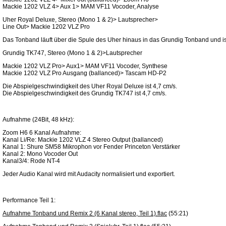
Mackie 1202 VLZ 4> Aux 1> MAM VF11 Vocoder, Analyse
Uher Royal Deluxe, Stereo (Mono 1 & 2)> Lautsprecher>
Line Out> Mackie 1202 VLZ Pro
Das Tonband läuft über die Spule des Uher hinaus in das Grundig Tonband und is
Grundig TK747, Stereo (Mono 1 & 2)>Lautsprecher
Mackie 1202 VLZ Pro> Aux1> MAM VF11 Vocoder, Synthese
Mackie 1202 VLZ Pro Ausgang (ballanced)> Tascam HD-P2
Die Abspielgeschwindigkeit des Uher Royal Deluxe ist 4,7 cm/s.
Die Abspielgeschwindigkeit des Grundig TK747 ist 4,7 cm/s.
Aufnahme (24Bit, 48 kHz):
Zoom H6 6 Kanal Aufnahme:
Kanal Li/Re: Mackie 1202 VLZ 4 Stereo Output (ballanced)
Kanal 1: Shure SM58 Mikrophon vor Fender Princeton Verstärker
Kanal 2: Mono Vocoder Out
Kanal3/4: Rode NT-4
Jeder Audio Kanal wird mit Audacity normalisiert und exportiert.
Performance Teil 1:
Aufnahme Tonband und Remix 2 (6 Kanal stereo, Teil 1).flac
(55:21)