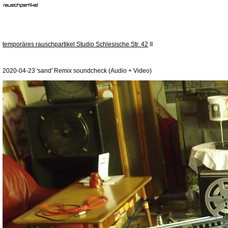
temporäres rauschpartikel Studio Schlesische Str. 42
II
2020-04-23 'sand' Remix soundcheck (Audio + Video)