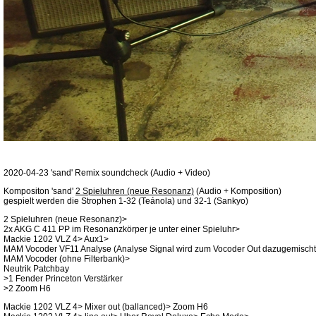
2020-04-23 'sand' Remix soundcheck (Audio + Video)
Kompositon 'sand'
2 Spieluhren (neue Resonanz)
(Audio + Komposition)
gespielt werden die Strophen 1-32 (Teánola) und 32-1 (Sankyo)
2 Spieluhren (neue Resonanz)>
2x AKG C 411 PP im Resonanzkörper je unter einer Spieluhr>
Mackie 1202 VLZ 4> Aux1>
MAM Vocoder VF11 Analyse (Analyse Signal wird zum Vocoder Out dazugemischt
MAM Vocoder (ohne Filterbank)>
Neutrik Patchbay
>1 Fender Princeton Verstärker
>2 Zoom H6
Mackie 1202 VLZ 4> Mixer out (ballanced)> Zoom H6