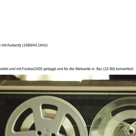
it Audacity (16Bit/44,1kHz)
et und mit Foobar2000 getaggt und für die Webseite in .flac (16 Bit) konvertiert.