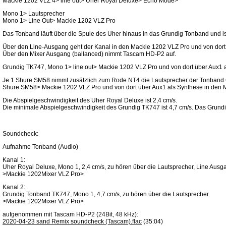
Mackie 1202 VLZ 4> line out> Uher Royal Deluxe> Echo Mode>
Mono 1> Lautsprecher
Mono 1> Line Out> Mackie 1202 VLZ Pro
Das Tonband läuft über die Spule des Uher hinaus in das Grundig Tonband und is
Über den Line-Ausgang geht der Kanal in den Mackie 1202 VLZ Pro und von dort
Über den Mixer Ausgang (ballanced) nimmt Tascam HD-P2 auf.
Grundig TK747, Mono 1> line out> Mackie 1202 VLZ Pro und von dort über Aux1 
Je 1 Shure SM58 nimmt zusätzlich zum Rode NT4 die Lautsprecher der Tonband 
Shure SM58> Mackie 1202 VLZ Pro und von dort über Aux1 als Synthese in den
Die Abspielgeschwindigkeit des Uher Royal Deluxe ist 2,4 cm/s.
Die minimale Abspielgeschwindigkeit des Grundig TK747 ist 4,7 cm/s. Das Grund
Soundcheck:
Aufnahme Tonband (Audio)
Kanal 1:
Uher Royal Deluxe, Mono 1, 2,4 cm/s, zu hören über die Lautsprecher, Line Ausg
>Mackie 1202Mixer VLZ Pro>
Kanal 2:
Grundig Tonband TK747, Mono 1, 4,7 cm/s, zu hören über die Lautsprecher
>Mackie 1202Mixer VLZ Pro>
aufgenommen mit Tascam HD-P2 (24Bit, 48 kHz):
2020-04-23 sand Remix soundcheck (Tascam).flac
(35:04)