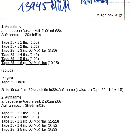
1. Aufnahme
angegebene Abspielzeit: 2h01min38s
Aufnahmezeit: 20min51s
Tape 25 - 1.1.flac
(1:05)
Tape 25 - 1.2.flac
(2:01)
Tape 25 - 1.3 (rp DJ Mix).flac
(3:39)
Tape 25 - 1.4.flac
(2:49)
Tape 25 - 1.5.flac
(1:01)
Tape 25 - 1.6 (rp DJ Mix).flac
(10:15)
(20:51)
Playlist:
Tape 25.1.m3u
Stille für ca. 1min30s nach 9min33s Aufnahme (zwischen Tape 25 - 1.4 + 1.5)
2. Aufnahme
angegebene Abspielzeit: 2h01min38s
Aufnahmezeit: 3h56min02s
Tape 25 - 2.1.flac
(1:59)
Tape 25 - 2.2.flac
(5:10)
Tape 25 - 2.3 (rp DJ Mix).flac
(25:28)
Tape 25 - 2.4 (rp DJ Mix).flac
(6:42)
Tape 25 - 2.5 (rp DJ Mix).flac
(6:33)