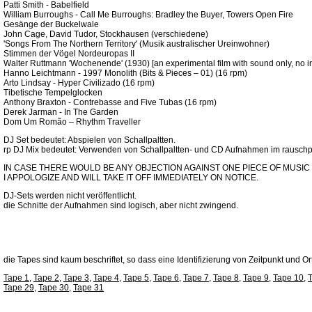
Patti Smith - Babelfield
William Burroughs - Call Me Burroughs: Bradley the Buyer, Towers Open Fire
Gesänge der Buckelwale
John Cage, David Tudor, Stockhausen (verschiedene)
'Songs From The Northern Territory' (Musik australischer Ureinwohner)
Stimmen der Vögel Nordeuropas II
Walter Ruttmann 'Wochenende' (1930) [an experimental film with sound only, no 
Hanno Leichtmann - 1997 Monolith (Bits & Pieces – 01) (16 rpm)
Arto Lindsay - Hyper Civilizado (16 rpm)
Tibetische Tempelglocken
Anthony Braxton - Contrebasse and Five Tubas (16 rpm)
Derek Jarman - In The Garden
Dom Um Romão ‎– Rhythm Traveller
DJ Set bedeutet: Abspielen von Schallpaltten.
rp DJ Mix bedeutet: Verwenden von Schallpaltten- und CD Aufnahmen im rauschpa
IN CASE THERE WOULD BE ANY OBJECTION AGAINST ONE PIECE OF MUSIC BE
I APPOLOGIZE AND WILL TAKE IT OFF IMMEDIATELY ON NOTICE.
DJ-Sets werden nicht veröffentlicht.
die Schnitte der Aufnahmen sind logisch, aber nicht zwingend.
die Tapes sind kaum beschriftet, so dass eine Identifizierung von Zeitpunkt und Or
Tape 1
,
Tape 2
,
Tape 3
,
Tape 4
,
Tape 5
,
Tape 6
,
Tape 7
,
Tape 8
,
Tape 9
,
Tape 10
,
Tape 29
,
Tape 30
,
Tape 31