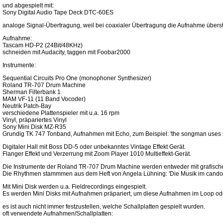
und abgespielt mit:
Sony Digital Audio Tape Deck DTC-60ES
analoge Signal-Übertragung, weil bei coaxialer Übertragung die Aufnahme überst
Aufnahme:
Tascam HD-P2 (24Bit/48KHz)
schneiden mit Audacity, taggen mit Foobar2000
Instrumente:
Sequential Circuits Pro One (monophoner Synthesizer)
Roland TR-707 Drum Machine
Sherman Filterbank 1
MAM VF-11 (11 Band Vocoder)
Neutrik Patch-Bay
verschiedene Plattenspieler mit u.a. 16 rpm
Vinyl, präpariertes Vinyl
Sony Mini Disk MZ-R35
Grundig TK 747 Tonband, Aufnahmen mit Echo, zum Beispiel: 'the songman uses sti
Digitaler Hall mit Boss DD-5 oder unbekanntes Vintage Effekt Gerät.
Flanger Effekt und Verzerrung mit Zoom Player 1010 Multieffekt-Gerät.
Die Instrumente der Roland TR-707 Drum Machine werden entweder mit grafischen
Die Rhythmen stammmen aus dem Heft von Angela Lühning: 'Die Musik im candombl
Mit Mini Disk werden u.a. Fieldrecordings eingespielt.
Es werden Mini Disks mit Aufnahmen präpariert, um diese Aufnahmen im Loop o
es ist auch nicht immer festzustellen, welche Schallplatten gespielt wurden.
oft verwendete Aufnahmen/Schallplatten: