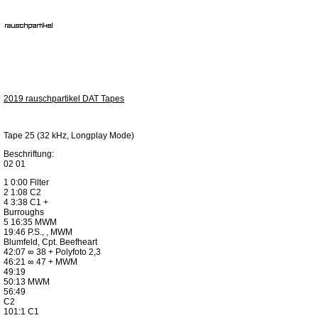
2019 rauschpartikel DAT Tapes
Tape 25 (32 kHz, Longplay Mode)
Beschriftung:
02 01
1 0:00 Filter
2 1:08 C2
4 3:38 C1 +
Burroughs
5 16:35 MWM
19:46 P.S., , MWM
Blumfeld, Cpt. Beefheart
42:07 ∞ 38 + Polyfoto 2,3
46:21 ∞ 47 + MWM
49:19
50:13 MWM
56:49
C2
101:1 C1