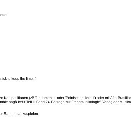
euert.
ck to keep the time...'
 Kompositionen (zB 'fundamental' oder 'Polnischer Herbst') oder mit Afro-Brasil
é nagô-ketu' Teil II, Band 24 'Beiträge zur Ethnomusikologie', Verlag der Musi
der Random abzuspielen.