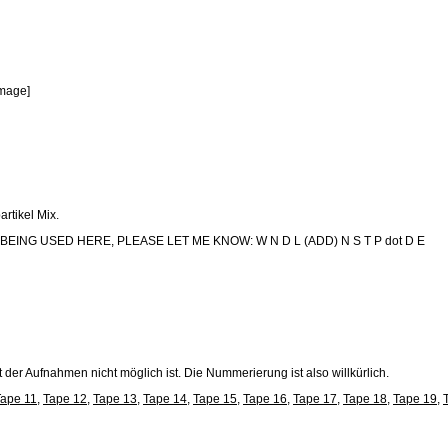
image]
rtikel Mix.
ING USED HERE, PLEASE LET ME KNOW: W N D L (ADD) N S T P dot D E
t der Aufnahmen nicht möglich ist. Die Nummerierung ist also willkürlich.
Tape 11
,
Tape 12
,
Tape 13
,
Tape 14
,
Tape 15
,
Tape 16
,
Tape 17
,
Tape 18
,
Tape 19
,