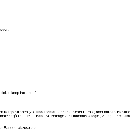
euert.
ck to keep the time...'
 Kompositionen (zB 'fundamental' oder 'Polnischer Herbst') oder mit Afro-Brasil
é nagô-ketu' Teil II, Band 24 'Beiträge zur Ethnomusikologie', Verlag der Musi
der Random abzuspielen.