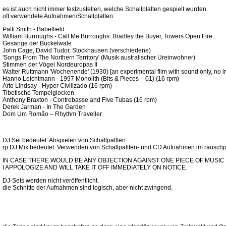
es ist auch nicht immer festzustellen, welche Schallplatten gespielt wurden.
oft verwendete Aufnahmen/Schallplatten:
Patti Smith - Babelfield
William Burroughs - Call Me Burroughs: Bradley the Buyer, Towers Open Fire
Gesänge der Buckelwale
John Cage, David Tudor, Stockhausen (verschiedene)
'Songs From The Northern Territory' (Musik australischer Ureinwohner)
Stimmen der Vögel Nordeuropas II
Walter Ruttmann 'Wochenende' (1930) [an experimental film with sound only, no 
Hanno Leichtmann - 1997 Monolith (Bits & Pieces – 01) (16 rpm)
Arto Lindsay - Hyper Civilizado (16 rpm)
Tibetische Tempelglocken
Anthony Braxton - Contrebasse and Five Tubas (16 rpm)
Derek Jarman - In The Garden
Dom Um Romão ‎– Rhythm Traveller
DJ Set bedeutet: Abspielen von Schallpaltten.
rp DJ Mix bedeutet: Verwenden von Schallpaltten- und CD Aufnahmen im rauschpa
IN CASE THERE WOULD BE ANY OBJECTION AGAINST ONE PIECE OF MUSIC BE
I APPOLOGIZE AND WILL TAKE IT OFF IMMEDIATELY ON NOTICE.
DJ-Sets werden nicht veröffentlicht.
die Schnitte der Aufnahmen sind logisch, aber nicht zwingend.