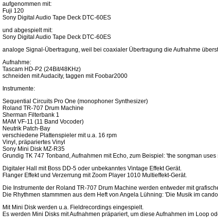
aufgenommen mit:
Fuji 120
Sony Digital Audio Tape Deck DTC-60ES
und abgespielt mit:
Sony Digital Audio Tape Deck DTC-60ES
analoge Signal-Übertragung, weil bei coaxialer Übertragung die Aufnahme überst
Aufnahme:
Tascam HD-P2 (24Bit/48KHz)
schneiden mit Audacity, taggen mit Foobar2000
Instrumente:
Sequential Circuits Pro One (monophoner Synthesizer)
Roland TR-707 Drum Machine
Sherman Filterbank 1
MAM VF-11 (11 Band Vocoder)
Neutrik Patch-Bay
verschiedene Plattenspieler mit u.a. 16 rpm
Vinyl, präpariertes Vinyl
Sony Mini Disk MZ-R35
Grundig TK 747 Tonband, Aufnahmen mit Echo, zum Beispiel: 'the songman uses sti
Digitaler Hall mit Boss DD-5 oder unbekanntes Vintage Effekt Gerät.
Flanger Effekt und Verzerrung mit Zoom Player 1010 Multieffekt-Gerät.
Die Instrumente der Roland TR-707 Drum Machine werden entweder mit grafischen
Die Rhythmen stammmen aus dem Heft von Angela Lühning: 'Die Musik im candombl
Mit Mini Disk werden u.a. Fieldrecordings eingespielt.
Es werden Mini Disks mit Aufnahmen präpariert, um diese Aufnahmen im Loop o