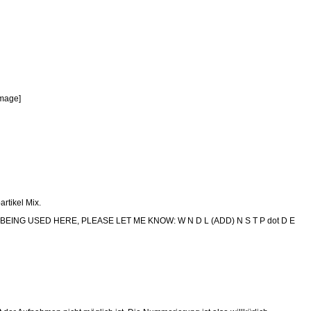
image]
rtikel Mix.
ING USED HERE, PLEASE LET ME KNOW: W N D L (ADD) N S T P dot D E