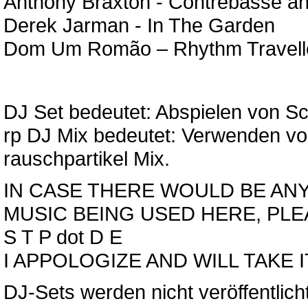
Anthony Braxton - Contrebasse an
Derek Jarman - In The Garden
Dom Um Romão ‎– Rhythm Travell
DJ Set bedeutet: Abspielen von Sch
rp DJ Mix bedeutet: Verwenden vo
rauschpartikel Mix.
IN CASE THERE WOULD BE ANY
MUSIC BEING USED HERE, PLEA
S T P dot D E
I APPOLOGIZE AND WILL TAKE 
DJ-Sets werden nicht veröffentlicht