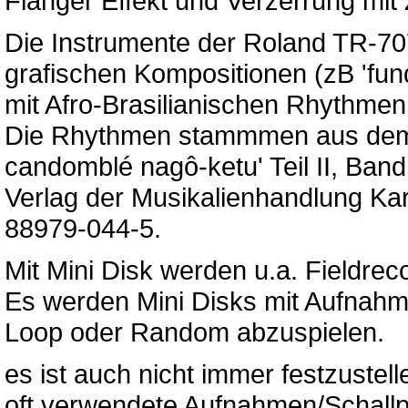
Flanger Effekt und Verzerrung mit
Die Instrumente der Roland TR-7
grafischen Kompositionen (zB 'fun
mit Afro-Brasilianischen Rhythmen
Die Rhythmen stammmen aus dem H
candomblé nagô-ketu' Teil II, Band
Verlag der Musikalienhandlung Ka
88979-044-5.
Mit Mini Disk werden u.a. Fieldreco
Es werden Mini Disks mit Aufnahm
Loop oder Random abzuspielen.
es ist auch nicht immer festzustell
oft verwendete Aufnahmen/Schallpl